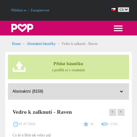
|
Přihlásit se
Zaregistrovat
Home
~
Abstraktní básničky
~
Vedro k zalknutí - Raven
Přidat básničku
a podělit se s ostatními
Vedro k zalknutí - Raven
<
>
01.07.2026
3x
113x
Co že ti Briti tak velice pijí