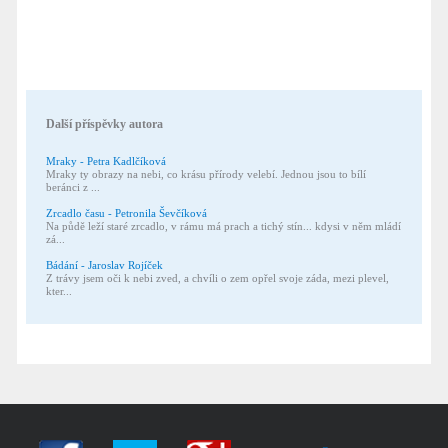
Další příspěvky autora
Mraky - Petra Kadlčíková
Mraky ty obrazy na nebi, co krásu přírody velebí. Jednou jsou to bílí
beránci z ...
Zrcadlo času - Petronila Ševčíková
Na půdě leží staré zrcadlo, v rámu má prach a tichý stín... kdysi v něm mládí
zá...
Bádání - Jaroslav Rojíček
Z trávy jsem oči k nebi zved, a chvíli o zem opřel svoje záda, mezi plevel,
kter...