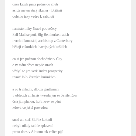
dnes každá pinta padne do chuti
asi že na ten starý škuner - Británii
dolehlo taky vedro k zalknutí
namísto mlhy žhavé podvečery
Pall Mall se potí, Big Ben horkem ztich
i vrchní konstábl, arcibiskup z Canterbury
běhají v šortkách, havajských košilích
co si jen počnou obchodníci v City
o ty mám přece nejvíc strach
vždyť se jim svaří index prosperity
uvnitř lbí v černých buřinkách
a co ti chladní, dlouzí gentlemani
v oblecích z Harris tweedu jen ze Savile Row
čela jim planou, hoří, krev se pění
kdoví, co ještě provedou
snad ani staří šíbři z kolonií
nebyli nikdy takhle zplavení
proto dnes v Albionu tak velice pijí