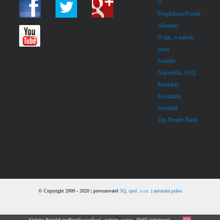
O
PeopleLovePeople
Aktuality
O nás, o našem
týmu
Soutěže
Nápověda, FAQ
Kontakty
Kontaktní
formulář
Top People Rank
© Copyright 2009 - 2020 | provozovatel
5Q, spol. s r.o.
|
autorská práva
Stránky PeopleLovePeople používají soubory cookie. (
Další informace
).
Ok