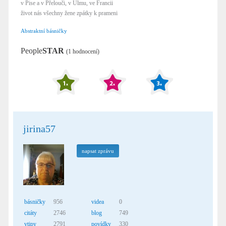
v Pise a v Přelouči, v Ulmu, ve Francii
život nás všechny žene zpátky k prameni
Abstraktní básničky
People
STAR
(1 hodnocení)
jirina57
napsat zprávu
básničky
956
videa
0
citáty
2746
blog
749
vtipy
2791
povídky
330