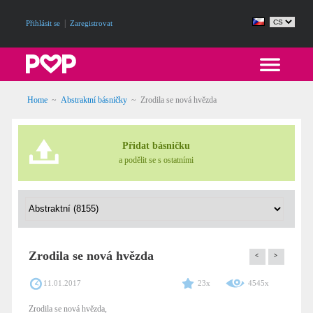
|
Přihlásit se
Zaregistrovat
Home
~
Abstraktní básničky
~
Zrodila se nová hvězda
Přidat básničku
a podělit se s ostatními
Zrodila se nová hvězda
<
>
11.01.2017
23x
4545x
Zrodila se nová hvězda,