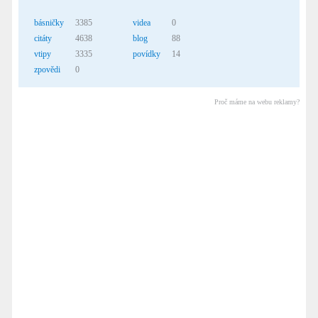
básničky
3385
videa
0
citáty
4638
blog
88
vtipy
3335
povídky
14
zpovědi
0
Proč máme na webu reklamy?