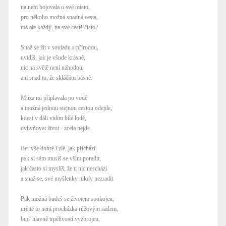
na nebi bojovala o své místo,
pro někoho možná snadná cesta,
má ale každý, na své cestě čisto?
Snaž se žít v souladu s přírodou,
uvidíš, jak je všude krásně,
nic na světě není náhodou,
ani snad to, že skládám básně.
Múza mi připlavala po vodě
a možná jednou stejnou cestou odejde,
kdesi v dáli vidím bílé lodě,
ovlivňovat život - zcela nejde.
Ber vše dobré i zlé, jak přichází,
pak si sám musíš se vším poradit,
jak často si myslíš, že ti nic neschází
a snaž se, své myšlenky nikdy nezradit.
Pak možná budeš se životem spokojen,
určitě to není procházka růžovým sadem,
buď hlavně trpělivostí vyzbrojen,