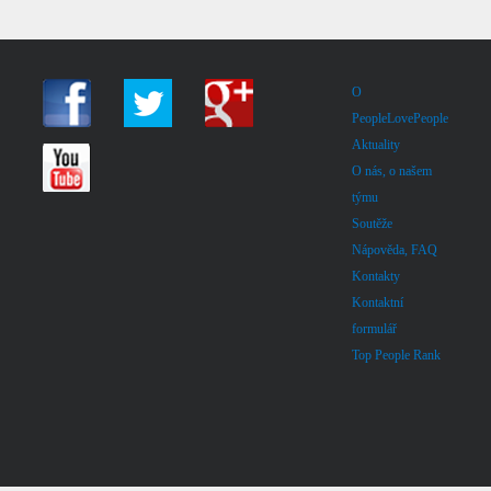
O
PeopleLovePeople
Aktuality
O nás, o našem
týmu
Soutěže
Nápověda, FAQ
Kontakty
Kontaktní
formulář
Top People Rank