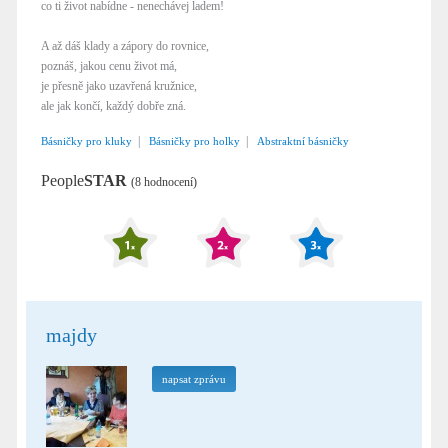
co ti život nabídne - nenechávej ladem!
A až dáš klady a zápory do rovnice,
poznáš, jakou cenu život má,
je přesně jako uzavřená kružnice,
ale jak končí, každý dobře zná.
|
|
Básničky pro kluky
Básničky pro holky
Abstraktní básničky
People
STAR
(8 hodnocení)
majdy
napsat zprávu