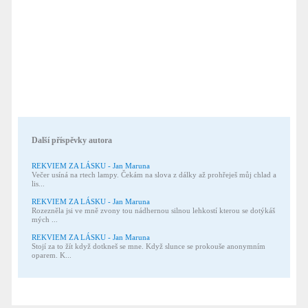
Další příspěvky autora
REKVIEM ZA LÁSKU - Jan Maruna
Večer usíná na rtech lampy. Čekám na slova z dálky až prohřeješ můj chlad a
lis...
REKVIEM ZA LÁSKU - Jan Maruna
Rozezněla jsi ve mně zvony tou nádhernou silnou lehkostí kterou se dotýkáš
mých ...
REKVIEM ZA LÁSKU - Jan Maruna
Stojí za to žít když dotkneš se mne. Když slunce se prokouše anonymním
oparem. K...