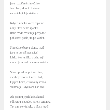
jsou rozzářené slunečnice.
Jen hlavy skloní chvílemi,
na polích jich je statisíce.
Když sluníčko večer zapadne
i ony uloží se ke spánku.
Ráno svým svitem je přepadne,
pohlazení pošle jim po vánku.
Slunečnice barvu slunce mají,
jsou to veselé krasavice!
Lásku ke sluníčku trochu tají,
v noci jsou pod ochranou měsíce.
Slunci pozdrav pošlou ráno,
všechny zpříma k nebi hledí,
k jejich hrám je vždycky zváno,
smutno je, když zahalí se šedí.
Ale jednou jejich krása končí,
odkvetou a zbudou jenom semínka.
Tak ony se vždycky s létem loučí