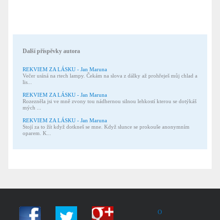
Další příspěvky autora
REKVIEM ZA LÁSKU - Jan Maruna
Večer usíná na rtech lampy. Čekám na slova z dálky až prohřeješ můj chlad a
lis...
REKVIEM ZA LÁSKU - Jan Maruna
Rozezněla jsi ve mně zvony tou nádhernou silnou lehkostí kterou se dotýkáš
mých ...
REKVIEM ZA LÁSKU - Jan Maruna
Stojí za to žít když dotkneš se mne. Když slunce se prokouše anonymním
oparem. K...
O