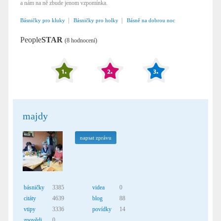
a nám na ně zbude jenom vzpomínka.
|
|
Básničky pro kluky
Básničky pro holky
Básně na dobrou noc
People
STAR
(8 hodnocení)
majdy
napsat zprávu
básničky
3385
videa
0
citáty
4639
blog
88
vtipy
3336
povídky
14
zpovědi
0