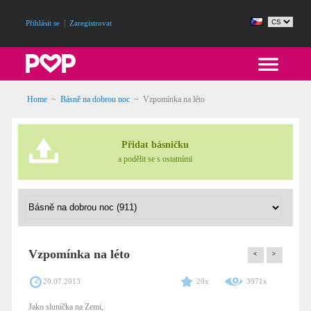
|
Přihlásit se
Zaregistrovat
Home
~
Básně na dobrou noc
~
Vzpomínka na léto
Přidat básničku
a podělit se s ostatními
Vzpomínka na léto
<
>
20.07.2013
20x
3971x
Jako sluníčka na Zemi,