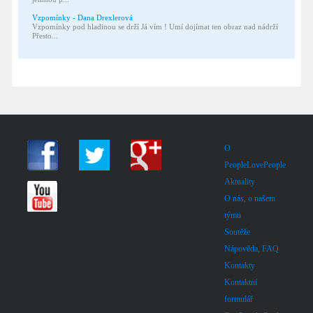
Vzpomínky - Dana Drexlerová
Vzpomínky pod hladinou se drží Já vím ! Umí dojímat ten obraz nad nádrží
Přesto...
O
PeopleLovePeople
Aktuality
O nás, o našem
týmu
Soutěže
Nápověda, FAQ
Kontakty
Kontaktní
formulář