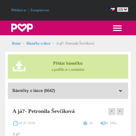
|
Přihlásit se
Zaregistrovat
Home
~
Básničky o lásce
~
A já?- Petronila Ševčíková
Přidat básničku
a podělit se s ostatními
A já?- Petronila Ševčíková
<
>
03.07.2026
3x
106x
A já?