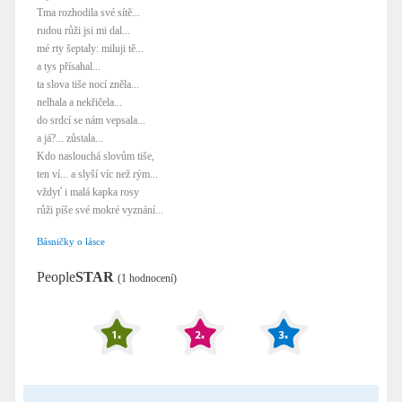
Tma rozhodila své sítě...
rudou růži jsi mi dal...
mé rty šeptaly: miluji tě...
a tys přísahal...
ta slova tiše nocí zněla...
nelhala a nekřičela...
do srdcí se nám vepsala...
a já?... zůstala...
Kdo naslouchá slovům tiše,
ten ví... a slyší víc než rým...
vždyť i malá kapka rosy
růži píše své mokré vyznání...
Básničky o lásce
People
STAR
(1 hodnocení)