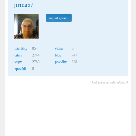
jirina57
napsat zprávu
básničky
954
videa
0
citáty
2744
blog
747
vtipy
2789
povídky
328
zpovědi
0
Proč máme na webu reklamy?