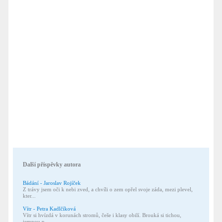
Další příspěvky autora
Bádání - Jaroslav Rojíček
Z trávy jsem oči k nebi zved, a chvíli o zem opřel svoje záda, mezi plevel,
kter...
Vítr - Petra Kadlčíková
Vítr si hvízdá v korunách stromů, češe i klasy obilí. Brouká si tichou,
jemnou p...