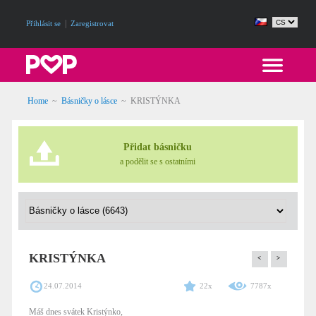
|
Přihlásit se
Zaregistrovat
Home
~
Básničky o lásce
~
KRISTÝNKA
Přidat básničku
a podělit se s ostatními
KRISTÝNKA
<
>
24.07.2014
22x
7787x
Máš dnes svátek Kristýnko,