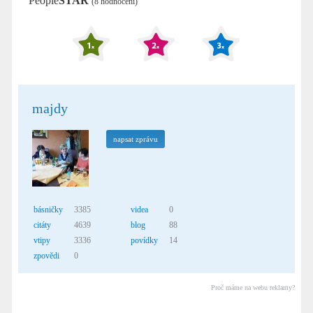
People
STAR
(8 hodnocení)
majdy
napsat zprávu
básničky
3385
videa
0
citáty
4639
blog
88
vtipy
3336
povídky
14
zpovědi
0
Proč máme na webu reklamy?