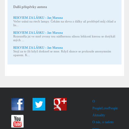
Další příspěvky autora
REKVIEM ZA LÁSKU - Jan Maruna
Večer usíná na rtech lampy. Čekám na slova z dálky až prohřeješ můj chlad a
lis...
REKVIEM ZA LÁSKU - Jan Maruna
Rozezněla jsi ve mně zvony tou nádhernou silnou lehkostí kterou se dotýkáš
mých ...
REKVIEM ZA LÁSKU - Jan Maruna
Stojí za to žít když dotkneš se mne. Když slunce se prokouše anonymním
oparem. K...
O
PeopleLovePeople
Aktuality
O nás, o našem