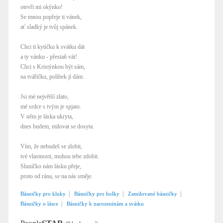
otevři mi okýnko!
Se mnou popřeje ti vánek,
ať sladký je tvůj spánek.
Chci ti kytičku k svátku dát
a ty vánku - přestaň vát!
Chci s Kristýnkou být sám,
na tvářičku, polibek jí dám.
Jsi mé největší zlato,
mé srdce s tvým je spjato.
V něm je láska ukryta,
dnes budem, milovat se dosyta.
Vím, že nebudeš se zlobit,
tvé vlastnosti, mohou tebe zdobit.
Sluníčko nám lásku přeje,
proto od rána, se na nás směje.
|
|
|
Básničky pro kluky
Básničky pro holky
Zamilované básničky
|
Básničky o lásce
Básničky k narozeninám a svátku