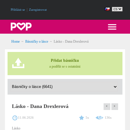
|
Přihlásit se
Zaregistrovat
Home
~
Básničky o lásce
~
Lásko - Dana Drexlerová
Přidat básničku
a podělit se s ostatními
Lásko - Dana Drexlerová
<
>
11.06.2026
5x
136x
Lásko