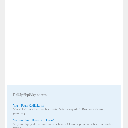
Další příspěvky autora
Vítr - Petra Kadlčíková
Vítr si hvízdá v korunách stromů, češe i klasy obilí. Brouká si tichou,
jemnou p...
Vzpomínky - Dana Drexlerová
Vzpomínky pod hladinou se drží Já vím ! Umí dojímat ten obraz nad nádrží
Přesto...