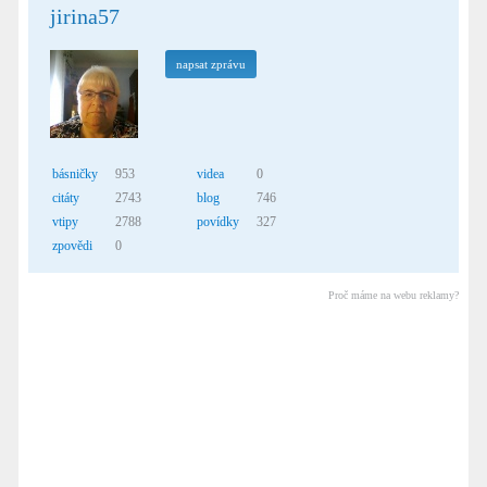
jirina57
napsat zprávu
básničky
953
videa
0
citáty
2743
blog
746
vtipy
2788
povídky
327
zpovědi
0
Proč máme na webu reklamy?