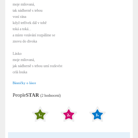
moje milovaná,
tak nádherně s tebou
voní rána
když tetřívek dál v tobě
toká a toká...
a místo vstávání rozpálíme se
znovu do divoka
Lásko
moje milovaná,
jak nádherně s tebou umí rozkvést
celá louka
Básničky o lásce
People
STAR
(2 hodnocení)