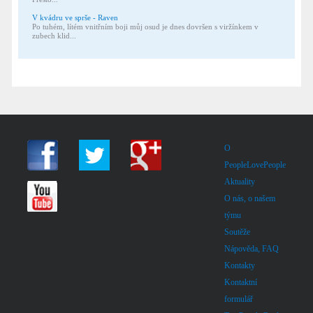
V kvádru ve sprše - Raven
Po tuhém, lítém vnitřním boji můj osud je dnes dovršen s viržínkem v
zubech klid...
O
PeopleLovePeople
Aktuality
O nás, o našem
týmu
Soutěže
Nápověda, FAQ
Kontakty
Kontaktní
formulář