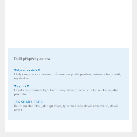
Další příspěvky autora
♥Myšlenka stačí ♥
I když nejsme s člověkem, můžeme mu poslat pozdrav, můžeme ho potěšit,
myšlenkou...
♥Výročí ♥
Dneska vzpomínám kytičku do vázy dávám, večer v tichu svíčku zapálím,
pro Tebe ...
JAK SE MÍT RÁDA
Řekni mi sluníčko, jak najit lásku, ty se máš rado dáváš nám světlo, dáváš
nám t...