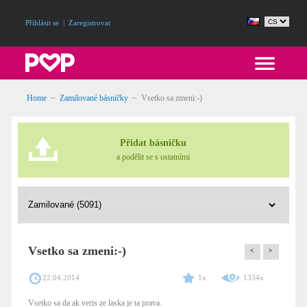
|
Přihlásit se
Zaregistrovat
Home
~
Zamilované básničky
~
Vsetko sa zmeni:-)
Přidat básničku
a podělit se s ostatními
Vsetko sa zmeni:-)
<
>
22.04.2014
1x
1334x
Vsetko sa da ak veris ze laska je ta prava.