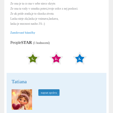
Ze ona je ta co ma v sebe nieco skryte.
Ze ona ta vzdy v smutku potesi,tvoje srdce z nej poskoci.
Ze ak pride zrada,je to skuska zivota.
Laska nieje zla,laska je vnimava,laskava,
laska je mocnost nasho JA:-)
Zamilované básničky
People
STAR
(1 hodnocení)
Tatiana
napsat zprávu