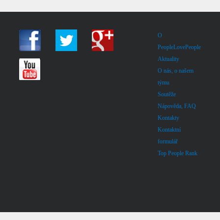
O
PeopleLovePeople
Aktuality
O nás, o našem
týmu
Soutěže
Nápověda, FAQ
Kontakty
Kontaktní
formulář
Top People Rank