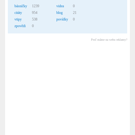
básničky
1239
videa
0
citáty
954
blog
21
vtipy
538
povídky
0
zpovědi
0
Proč máme na webu reklamy?