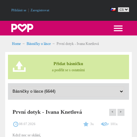
|
Přihlásit se
Zaregistrovat
Home
~
Básničky o lásce
~
První dotyk - Ivana Knetlová
Přidat básničku
a podělit se s ostatními
První dotyk - Ivana Knetlová
<
>
08.07.2026
3x
101x
Když noc se sklání,