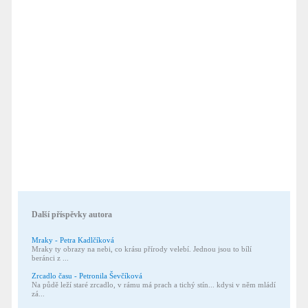
Další příspěvky autora
Mraky - Petra Kadlčíková
Mraky ty obrazy na nebi, co krásu přírody velebí. Jednou jsou to bílí
beránci z ...
Zrcadlo času - Petronila Ševčíková
Na půdě leží staré zrcadlo, v rámu má prach a tichý stín... kdysi v něm mládí
zá...