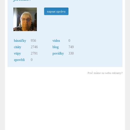
napsat zprávu
básničky
956
videa
0
citáty
2746
blog
749
vtipy
2791
povídky
330
zpovědi
0
Proč máme na webu reklamy?