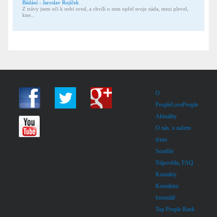
Bádání - Jaroslav Rojíček
Z trávy jsem oči k nebi zved, a chvíli o zem opřel svoje záda, mezi plevel,
kter...
O
PeopleLovePeople
Aktuality
O nás, o našem
týmu
Soutěže
Nápověda, FAQ
Kontakty
Kontaktní
formulář
Top People Rank