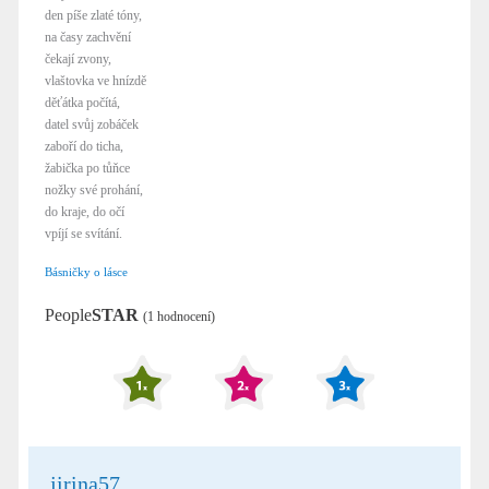
den píše zlaté tóny,
na časy zachvění
čekají zvony,
vlaštovka ve hnízdě
děťátka počítá,
datel svůj zobáček
zaboří do ticha,
žabička po tůňce
nožky své prohání,
do kraje, do očí
vpíjí se svítání.
Básničky o lásce
People
STAR
(1 hodnocení)
jirina57