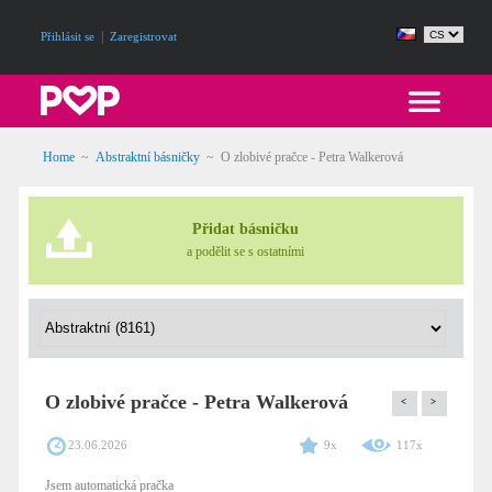
|
Přihlásit se
Zaregistrovat
Home
~
Abstraktní básničky
~
O zlobivé pračce - Petra Walkerová
Přidat básničku
a podělit se s ostatními
O zlobivé pračce - Petra Walkerová
<
>
23.06.2026
9x
117x
Jsem automatická pračka