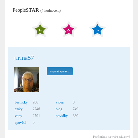
People
STAR
(4 hodnocení)
jirina57
napsat zprávu
básničky
956
videa
0
citáty
2746
blog
749
vtipy
2791
povídky
330
zpovědi
0
Proč máme na webu reklamy?