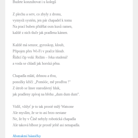
Budete konzultovat i u kolegů
Z plechu a serv, co zbyly z dronu,
vymysli systém, jen pár chapadel k tomu
Na prací buben přidělat osm kusů ramen,
každé z nich tluče jak pradlena kámen.
Každé má senzor, gyroskop, kloub,
Připojen přes Wi-Fi v pračce hloub.
Řídicí čip volá: Režim – řeka studená!
a voda se chladí jak horská pěna.
Chapadla mlátí, drhnou a třou,
ponožky křičí: „Pomóóc, mě prodřou !“
Z útrob se linee starodávný hluk,
jak pradleny zpívaj na břehu „dum dum dum“.
Vidíš, vždyť je to tak prosté milý Watsone
Ale myslím, že se to asi brzo nestane
Ne, že by v Číně nebyly robotická chapadla
Ale taková blbost je prostě ještě asi nenapadla.
Abstraktní básničky