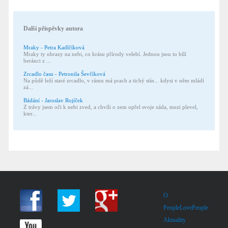
Další příspěvky autora
Mraky - Petra Kadlčíková
Mraky ty obrazy na nebi, co krásu přírody velebí. Jednou jsou to bílí
beránci z ...
Zrcadlo času - Petronila Ševčíková
Na půdě leží staré zrcadlo, v rámu má prach a tichý stín... kdysi v něm mládí
zá...
Bádání - Jaroslav Rojíček
Z trávy jsem oči k nebi zved, a chvíli o zem opřel svoje záda, mezi plevel,
kter...
O
PeopleLovePeople
Aktuality