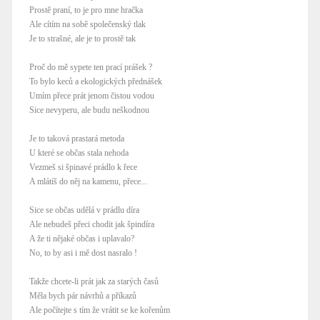
Prostě praní, to je pro mne hračka
Ale cítím na sobě společenský tlak
Je to strašné, ale je to prostě tak
Proč do mě sypete ten prací prášek ?
To bylo keců a ekologických přednášek
Umím přece prát jenom čistou vodou
Sice nevyperu, ale budu neškodnou
Je to taková prastará metoda
U které se občas stala nehoda
Vezmeš si špinavé prádlo k řece
A mlátíš do něj na kamenu, přece...
Sice se občas udělá v prádlu díra
Ale nebudeš přeci chodit jak špindíra
A že ti nějaké občas i uplavalo?
No, to by asi i mě dost nasralo !
Takže chcete-li prát jak za starých časů
Měla bych pár návrhů a příkazů
Ale počítejte s tím že vrátit se ke kořenům